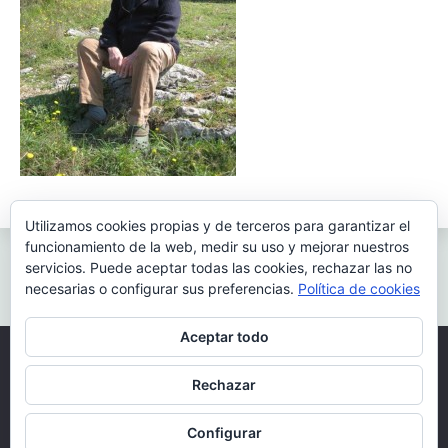
Utilizamos cookies propias y de terceros para garantizar el
Navegación
Anterior:
funcionamiento de la web, medir su uso y mejorar nuestros
Aragoneses contra Hitler: La batalla de La Madeleine
servicios. Puede aceptar todas las cookies, rechazar las no
de
necesarias o configurar sus preferencias.
Política de cookies
entradas
Aceptar todo
Todos los derechos reservados 2026.
Rechazar
Funciona gracias a WordPress
|
Tema: Fairy por
Candid Themes
.
Configurar