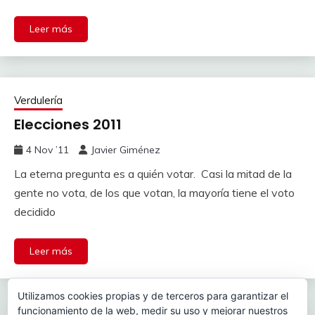
Leer más
Verdulería
Elecciones 2011
4 Nov ’11
Javier Giménez
La eterna pregunta es a quién votar. Casi la mitad de la
gente no vota, de los que votan, la mayoría tiene el voto
decidido
Leer más
Utilizamos cookies propias y de terceros para garantizar el
Paginación
funcionamiento de la web, medir su uso y mejorar nuestros
Anteriores
1
…
3
4