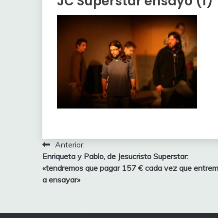
JC Superstar ensayo (1)
Navegación
Anterior:
Enriqueta y Pablo, de Jesucristo Superstar:
de
«tendremos que pagar 157 € cada vez que entre
entradas
a ensayar»