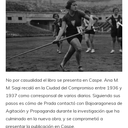
No por casualidad el libro se presenta en Caspe. Ana M.
M. Sagi recaló en la Ciudad del Compromiso entre 1936 y
1937 como corresponsal de varios diarios. Siguiendo sus
pasos es cómo de Prada contactó con Bajoaragonesa de
Agitación y Propaganda durante la investigación que ha
culminado en la nueva obra, y se comprometió a
presentar la publicación en Caspe.