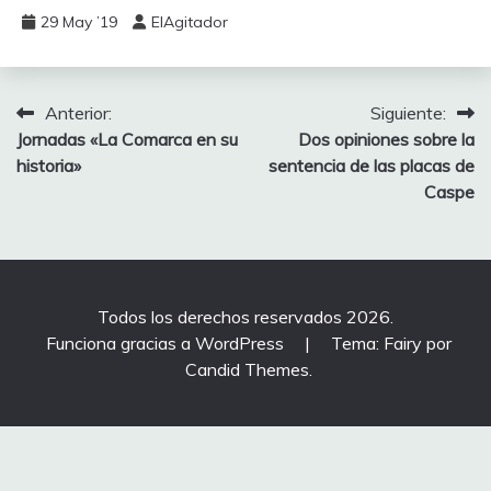
29 May ’19
ElAgitador
Navegación
Anterior:
Siguiente:
Jornadas «La Comarca en su
Dos opiniones sobre la
de
historia»
sentencia de las placas de
entradas
Caspe
Todos los derechos reservados 2026.
Funciona gracias a WordPress
|
Tema: Fairy por
Candid Themes
.