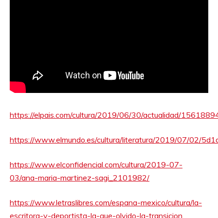
https://elpais.com/cultura/2019/06/30/actualidad/15618
https://www.elmundo.es/cultura/literatura/2019/07/02/5
https://www.elconfidencial.com/cultura/2019-07-
03/ana-maria-martinez-sagi_2101982/
https://www.letraslibres.com/espana-mexico/cultura/la-
escritora-y-deportista-la-que-olvido-la-transicion