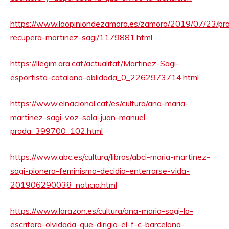
https://www.laopiniondezamora.es/zamora/2019/07/23/pr
recupera-martinez-sagi/1179881.html
https://llegim.ara.cat/actualitat/Martinez-Sagi-
esportista-catalana-oblidada_0_2262973714.html
https://www.elnacional.cat/es/cultura/ana-maria-
martinez-sagi-voz-sola-juan-manuel-
prada_399700_102.html
https://www.abc.es/cultura/libros/abci-maria-martinez-
sagi-pionera-feminismo-decidio-enterrarse-vida-
201906290038_noticia.html
https://www.larazon.es/cultura/ana-maria-sagi-la-
escritora-olvidada-que-dirigio-el-f-c-barcelona-