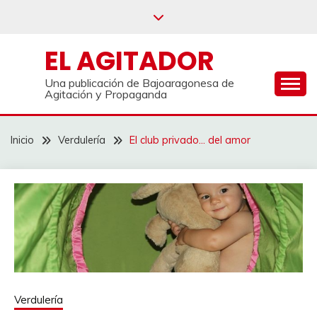
Saltar
al
contenido
EL AGITADOR
Una publicación de Bajoaragonesa de
Agitación y Propaganda
Inicio
Verdulería
El club privado… del amor
Verdulería