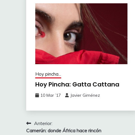
Hoy pincha...
Hoy Pincha: Gatta Cattana
10 Mar ’17
Javier Giménez
Navegación
Anterior:
Camerún: donde África hace rincón