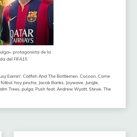
Pulga», protagonista de la
da del FIFA15
usy Earnin'
,
Catfish And The Bottlemen
,
Cocoon
,
Come
,
fútbol
,
hoy pincha
,
Jacob Banks
,
Joywave
,
Jungle
,
alm Trees
,
pulga
,
Push feat. Andrew Wyatt
,
Stevie
,
The