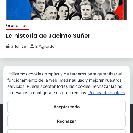
Grand Tour
La historia de Jacinto Suñer
3 Jul ’19
ElAgitador
Navegación
Anterior:
Siguiente:
Utilizamos cookies propias y de terceros para garantizar el
Elefantes regresan con
Ferozmente divertida: «La
funcionamiento de la web, medir su uso y mejorar nuestros
de
Rinoceronte
fiera literaria».
servicios. Puede aceptar todas las cookies, rechazar las no
entradas
necesarias o configurar sus preferencias.
Política de cookies
Aceptar todo
Todos los derechos reservados 2026.
Rechazar
Funciona gracias a WordPress
|
Tema: Fairy por