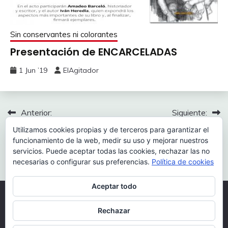
Sin conservantes ni colorantes
Presentación de ENCARCELADAS
1 Jun ’19
ElAgitador
Navegación
Anterior:
Siguiente:
Caspe desconocido y oculto:
Viaje electoral al corazón de
de
Utilizamos cookies propias y de terceros para garantizar el
el cementerio de los
las tinieblas
funcionamiento de la web, medir su uso y mejorar nuestros
entradas
franceses
servicios. Puede aceptar todas las cookies, rechazar las no
necesarias o configurar sus preferencias.
Política de cookies
Aceptar todo
Todos los derechos reservados 2026.
Rechazar
Funciona gracias a WordPress
|
Tema: Fairy por