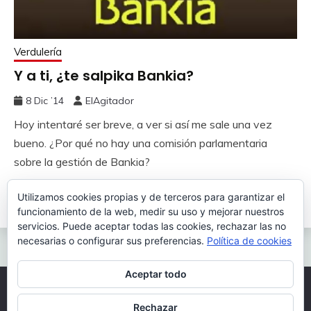
Verdulería
Y a ti, ¿te salpika Bankia?
8 Dic ’14
ElAgitador
Hoy intentaré ser breve, a ver si así me sale una vez
bueno. ¿Por qué no hay una comisión parlamentaria
sobre la gestión de Bankia?
Utilizamos cookies propias y de terceros para garantizar el
Leer más
funcionamiento de la web, medir su uso y mejorar nuestros
servicios. Puede aceptar todas las cookies, rechazar las no
necesarias o configurar sus preferencias.
Política de cookies
Aceptar todo
Todos los derechos reservados 2026.
Rechazar