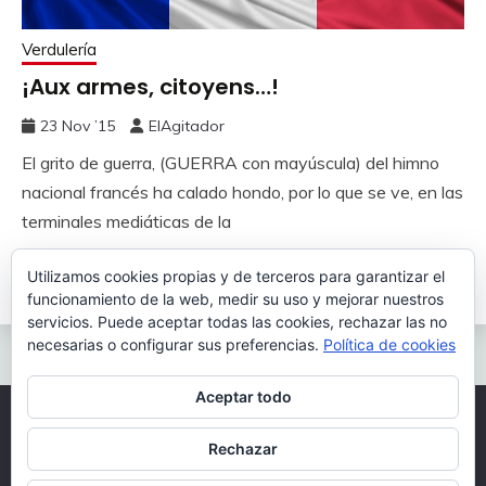
Verdulería
¡Aux armes, citoyens…!
23 Nov ’15
ElAgitador
El grito de guerra, (GUERRA con mayúscula) del himno
nacional francés ha calado hondo, por lo que se ve, en las
terminales mediáticas de la
Utilizamos cookies propias y de terceros para garantizar el
Leer más
funcionamiento de la web, medir su uso y mejorar nuestros
servicios. Puede aceptar todas las cookies, rechazar las no
necesarias o configurar sus preferencias.
Política de cookies
Aceptar todo
Todos los derechos reservados 2026.
Rechazar
Funciona gracias a WordPress
|
Tema: Fairy por