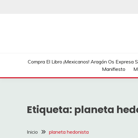
Saltar
al
contenido
Compra El Libro ¡Mexicanos! Aragón Os Expresa Su
Manifiesto
M
Etiqueta:
planeta hed
Inicio
planeta hedonista